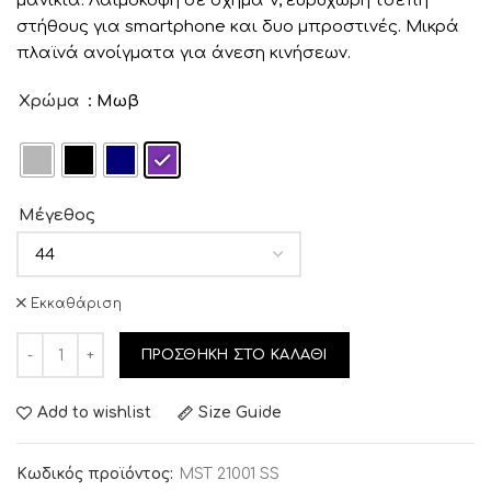
μανίκια. Λαιμόκοψη σε σχήμα V, ευρύχωρη τσέπη
στήθους για smartphone και δυο μπροστινές. Μικρά
πλαϊνά ανοίγματα για άνεση κινήσεων.
Χρώμα
: Μωβ
Μέγεθος
Εκκαθάριση
ΠΡΟΣΘΉΚΗ ΣΤΟ ΚΑΛΆΘΙ
Add to wishlist
Size Guide
Κωδικός προϊόντος:
MST 21001 SS