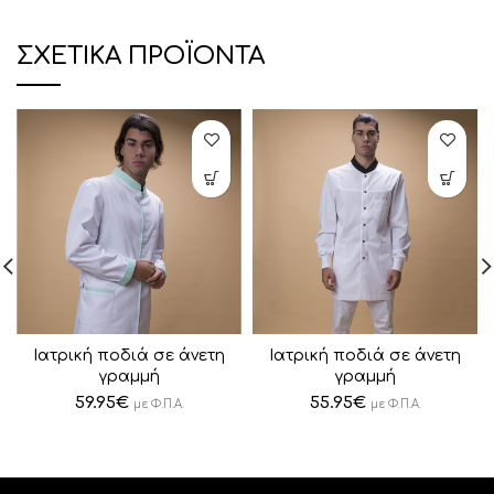
ΣΧΕΤΙΚΆ ΠΡΟΪΌΝΤΑ
Ιατρική ποδιά σε άνετη
Ιατρική ποδιά σε άνετη
γραμμή
γραμμή
59.95
€
55.95
€
με Φ.Π.Α.
με Φ.Π.Α.