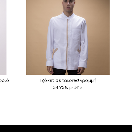
ρδιά
Tζάκετ σε tailored γραμμή
54.95
€
με Φ.Π.Α.