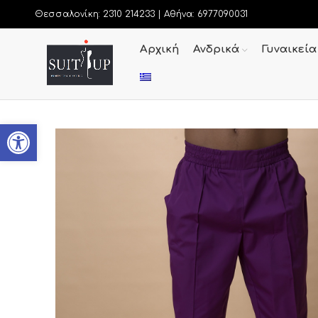
Θεσσαλονίκη: 2310 214233 |
Αθήνα: 6977090031
Αρχική
Ανδρικά
Γυναικεία
Ανοίξτε τη γραμμή εργαλείων