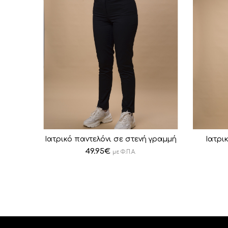
Ιατρικό παντελόνι σε στενή γραμμή
Ιατρι
49.95
€
με Φ.Π.Α.