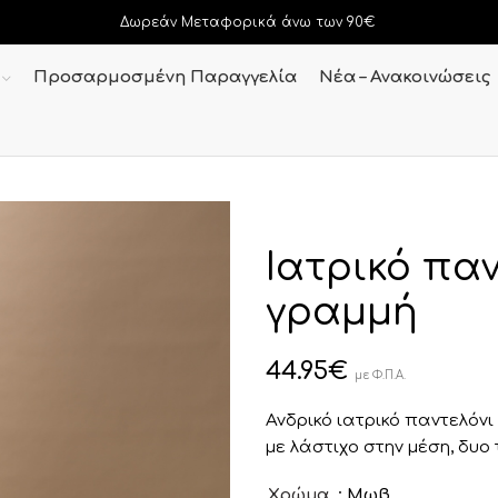
Δωρεάν Μεταφορικά άνω των 90€
Προσαρμοσμένη Παραγγελία
Νέα – Ανακοινώσεις
Ιατρικό παν
γραμμή
44.95
€
με Φ.Π.Α.
Ανδρικό ιατρικό παντελόν
με λάστιχο στην μέση, δυο
: Μωβ
Χρώμα