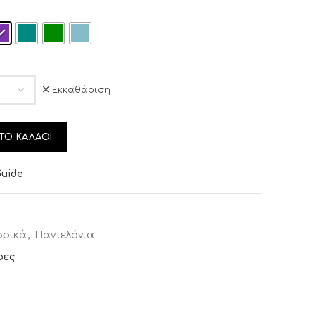
Εκκαθάριση
ΤΟ ΚΑΛΆΘΙ
Guide
1
δρικά
,
Παντελόνια
ρες