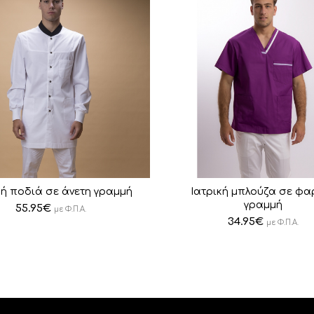
κή ποδιά σε άνετη γραμμή
Ιατρική μπλούζα σε φα
γραμμή
55.95
€
με Φ.Π.Α.
34.95
€
με Φ.Π.Α.