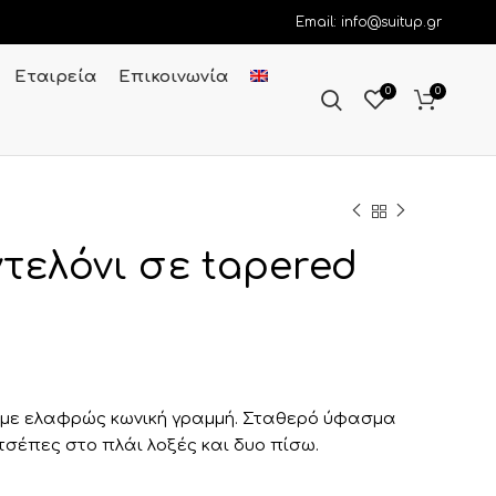
Email: info@suitup.gr
Εταιρεία
Επικοινωνία
0
0
τελόνι σε tapered
ι με ελαφρώς κωνική γραμμή. Σταθερό ύφασμα
 τσέπες στο πλάι λοξές και δυο πίσω.