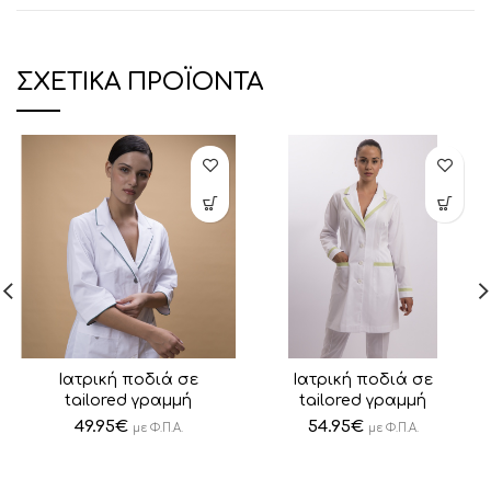
ΣΧΕΤΙΚΆ ΠΡΟΪΌΝΤΑ
Ιατρική ποδιά σε
Ιατρική ποδιά σε
tailored γραμμή
tailored γραμμή
49.95
€
54.95
€
με Φ.Π.Α.
με Φ.Π.Α.