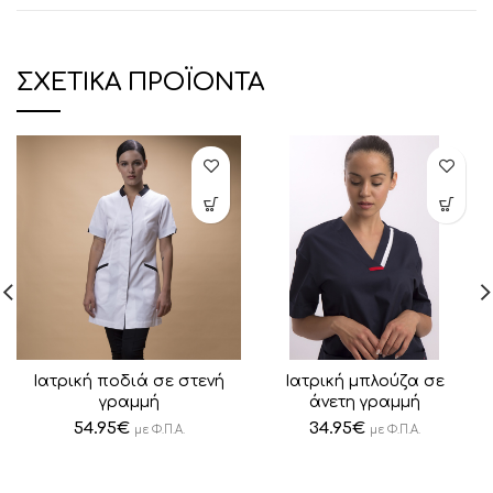
ΣΧΕΤΙΚΆ ΠΡΟΪΌΝΤΑ
Ιατρική ποδιά σε στενή
Ιατρική μπλούζα σε
γραμμή
άνετη γραμμή
54.95
€
34.95
€
με Φ.Π.Α.
με Φ.Π.Α.