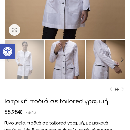
Click to enlarge
Ανοίξτε τη γραμμή εργαλείων
Ιατρική ποδιά σε tailored γραμμή
55.95
€
με Φ.Π.Α.
Γυναικεία ποδιά σε tailored γραμμή, με μακριά