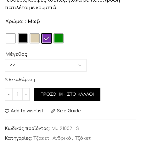
Τέσσερις κρυφές τσέπες, γιακά με πέτο, κρυφή
πατιλέτα με κουμπιά.
Χρώμα
: Μωβ
Μέγεθος
Εκκαθάριση
ΠΡΟΣΘΉΚΗ ΣΤΟ ΚΑΛΆΘΙ
Add to wishlist
Size Guide
Κωδικός προϊόντος:
MJ 21002 LS
Κατηγορίες:
Τζάκετ
,
Ανδρικά
,
Τζάκετ