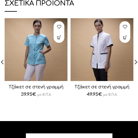
ΣΧΕΤΙΚΆ ΠΡΟΪΌΝΤΑ
Tζάκετ σε στενή γραμμή
Tζάκετ σε στενή γραμμή
39.95
€
49.95
€
με Φ.Π.Α.
με Φ.Π.Α.