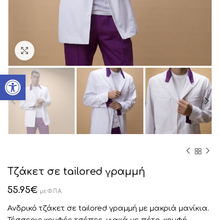
Click to enlarge
Ανοίξτε τη γραμμή εργαλείων
Tζάκετ σε tailored γραμμή
55.95
€
με Φ.Π.Α.
Ανδρικό τζάκετ σε tailored γραμμή με μακριά μανίκια.